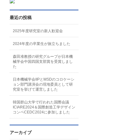
最近の投稿
2025年度研究室の新人歓迎会
2024年度の卒業生が旅立ちました
森田准教授の研究グループが日本機
械学会中国四国支部賞を受賞しまし
た
日本機械学会IIPとMSDのコロケーシ
ョン部門講演会の現地委員として研
究室を挙げて運営しました
韓国群山大学で行われた国際会議
ICIARE2024＆国際創造工学デザイン
コンペCEDC2024に参加しました
アーカイブ