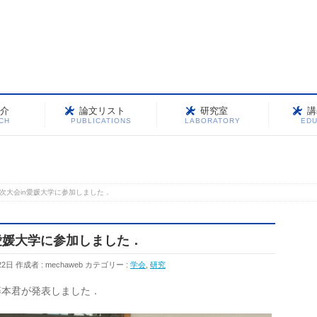
介
論文リスト
研究室
講
CH
PUBLICATIONS
LABORATORY
EDU
年次大会in愛媛大学に参加しました．
n愛媛大学に参加しました．
22日
作成者 :
mechaweb
カテゴリー :
学会
,
研究
藤本君が発表しました．