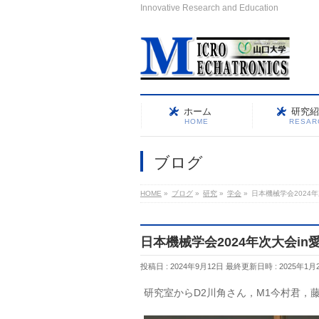
Innovative Research and Education
ホーム
研究紹
HOME
RESAR
ブログ
HOME
»
ブログ
»
研究
»
学会
»
日本機械学会2024
日本機械学会2024年次大会i
投稿日 : 2024年9月12日
最終更新日時 : 2025年1月
研究室からD2川角さん，M1今村君，