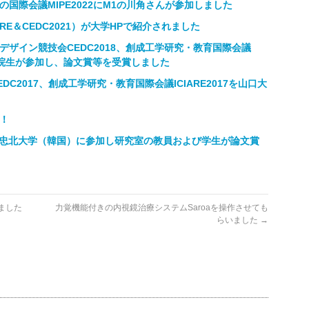
Eの国際会議MIPE2022にM1の川角さんが参加しました
RE＆CEDC2021）が大学HPで紹介されました
ザイン競技会CEDC2018、創成工学研究・教育国際会議
大学院生が参加し、論文賞等を受賞しました
C2017、創成工学研究・教育国際会議ICIARE2017を山口大
！
16 in 忠北大学（韓国）に参加し研究室の教員および学生が論文賞
しました
力覚機能付きの内視鏡治療システムSaroaを操作させても
らいました
→