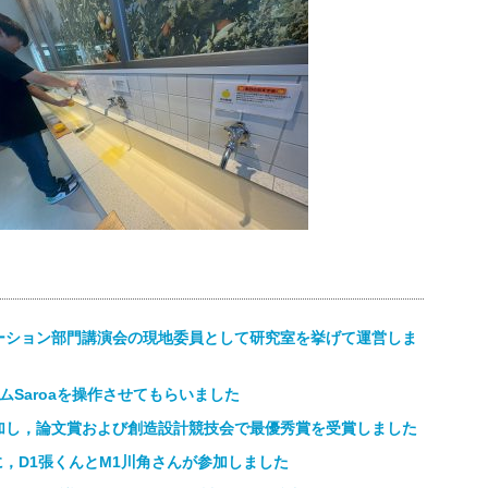
ロケーション部門講演会の現地委員として研究室を挙げて運営しま
Saroaを操作させてもらいました
営・参加し，論文賞および創造設計競技会で最優秀賞を受賞しました
に，D1張くんとM1川角さんが参加しました