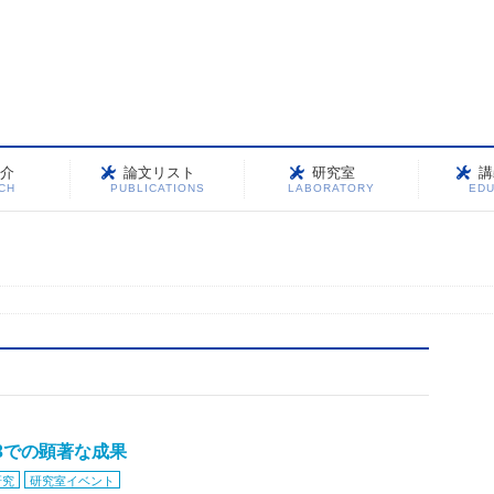
介
論文リスト
研究室
講
CH
PUBLICATIONS
LABORATORY
EDU
023での顕著な成果
研究
研究室イベント