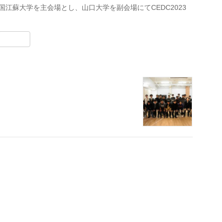
、中国江蘇大学を主会場とし、山口大学を副会場にてCEDC2023
at
Share
re