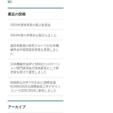
最近の投稿
2025年度研究室の新人歓迎会
2024年度の卒業生が旅立ちました
森田准教授の研究グループが日本機
械学会中国四国支部賞を受賞しまし
た
日本機械学会IIPとMSDのコロケーシ
ョン部門講演会の現地委員として研
究室を挙げて運営しました
韓国群山大学で行われた国際会議
ICIARE2024＆国際創造工学デザイン
コンペCEDC2024に参加しました
アーカイブ