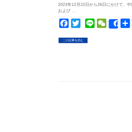
2023年12月22日から26日にかけて
および …
Facebook
Twitter
Line
WeCh
Sha
この記事を読む