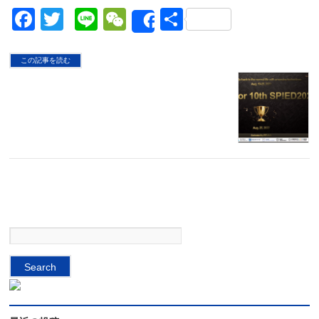
Facebook
Twitter
Line
WeChat
Share
Share
この記事を読む