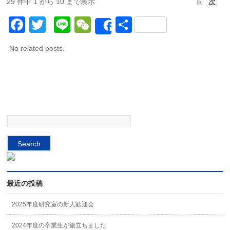
29 件中 1 から 10 まで表示
前
次
Facebook
Twitter
Line
WeChat
Share
Share
No related posts.
最近の投稿
2025年度研究室の新人歓迎会
2024年度の卒業生が旅立ちました