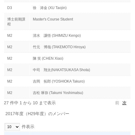
D3
徐 涛金 (XU Taojin)
博士前期課
Master's Course Student
程
M2
清水 謙悟 (SHIMIZU Kengo)
M2
竹元 博哉 (TAKEMOTO Hiroya)
M2
陳 笑 (CHEN Xiao)
M2
中司 翔太(NAKATSUKASA Shota)
M2
吉岡 拓郎 (YOSHIOKA Takuro)
M2
吉松 琢弥 (Takumi Yoshimatsu)
27 件中 1 から 10 まで表示
前
次
2017年度（H29年度）のメンバー
件表示