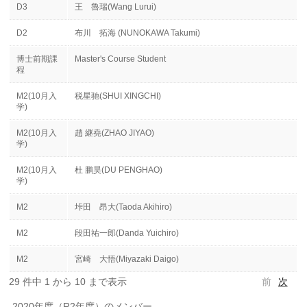
D3
王 魯瑞(Wang Lurui)
D2
布川 拓海 (NUNOKAWA Takumi)
博士前期課
Master's Course Student
程
M2(10月入
税星驰(SHUI XINGCHI)
学)
M2(10月入
趙 継堯(ZHAO JIYAO)
学)
M2(10月入
杜 鹏昊(DU PENGHAO)
学)
M2
垰田 昂大(Taoda Akihiro)
M2
段田祐一郎(Danda Yuichiro)
M2
宮崎 大悟(Miyazaki Daigo)
29 件中 1 から 10 まで表示
前
次
2020年度（R2年度）のメンバー