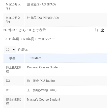
M1(10月入
趙 継堯(ZHAO JIYAO)
学)
M1(10月入
杜 鹏昊(DU PENGHAO)
学)
26 件中 1 から 10 まで表示
前
次
2019年度（R1年度）のメンバー
件表示
学生
Student
博士後期課
Doctoral Course Student
程
D3
徐 涛金 (XU Taojin)
D1
王 魯瑞(Wang Lurui)
博士前期課
Master's Course Student
程