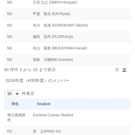
M2
大宮 弘之 (OMIYA Hiroyuki)
M2
甲斐 龍生 (KAI Ryuki)
M2
布川 拓海 (NUNOKAWA Takumi)
M2
藤田 晃司 (FUJITA Koji)
M2
向山 陽貴 (MUKAIYAMA Haruki)
M1
壹岐 大輔(Ikki Daisuke)
30 件中 1 から 10 まで表示
前
次
2018年度（H30年度）のメンバー
件表示
学生
Student
博士後期課
Doctoral Course Student
程
D3
房 玉(FANG Yu)